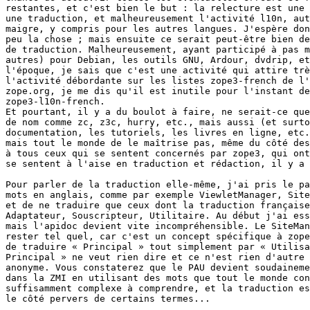
restantes, et c'est bien le but : la relecture est une 
une traduction, et malheureusement l'activité l10n, aut
maigre, y compris pour les autres langues. J'espère don
peu la chose ; mais ensuite ce serait peut-être bien de
de traduction. Malheureusement, ayant participé à pas m
autres) pour Debian, les outils GNU, Ardour, dvdrip, et
l'époque, je sais que c'est une activité qui attire trè
l'activité débordante sur les listes zope3-french de l'
zope.org, je me dis qu'il est inutile pour l'instant de
zope3-l10n-french.

Et pourtant, il y a du boulot à faire, ne serait-ce que
de nom comme zc, z3c, hurry, etc., mais aussi (et surto
documentation, les tutoriels, les livres en ligne, etc.
mais tout le monde de le maîtrise pas, même du côté des
à tous ceux qui se sentent concernés par zope3, qui ont
se sentent à l'aise en traduction et rédaction, il y a 
Pour parler de la traduction elle-même, j'ai pris le pa
mots en anglais, comme par exemple ViewletManager, Site
et de ne traduire que ceux dont la traduction française
Adaptateur, Souscripteur, Utilitaire. Au début j'ai ess
mais l'apidoc devient vite incompréhensible. Le SiteMan
rester tel quel, car c'est un concept spécifique à zope
de traduire « Principal » tout simplement par « Utilisa
Principal » ne veut rien dire et ce n'est rien d'autre 
anonyme. Vous constaterez que le PAU devient soudaineme
dans la ZMI en utilisant des mots que tout le monde con
suffisamment complexe à comprendre, et la traduction es
le côté pervers de certains termes...
