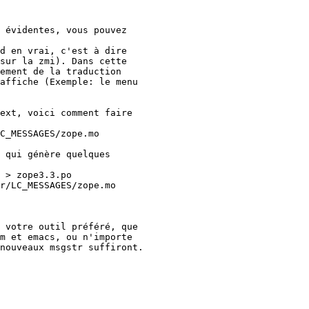
 évidentes, vous pouvez

d en vrai, c'est à dire

sur la zmi). Dans cette

ement de la traduction

affiche (Exemple: le menu

ext, voici comment faire

C_MESSAGES/zope.mo

 qui génère quelques

 > zope3.3.po

r/LC_MESSAGES/zope.mo

 votre outil préféré, que

m et emacs, ou n'importe

nouveaux msgstr suffiront.
