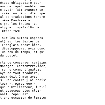
étape obligatoire pour

our de zope3 semble bien

c avoir fait avancer un

 créer un début d'équipe

al de traductions (entre

 même Mandrake à

s peu les foules. Vu

afpy et zope3-i18n de

 créer YAML

 sur les autres espaces

ut) sur les textes de

 L'anglais c'est bien,

 développeurs. Avis donc

 un peu de temps, et qui

du boulot.

rti de conserver certains

Manager, ContentProvider,

 sonne comme l'anglais :

ayé de tout traduire,

ager doit à mon avis

3. Par contre j'ai choisi

teur », parce que «

qu'un Utilisateur, fut-il

nt beaucoup plus clair

nait. Zope3 est

t une occasion de limiter
