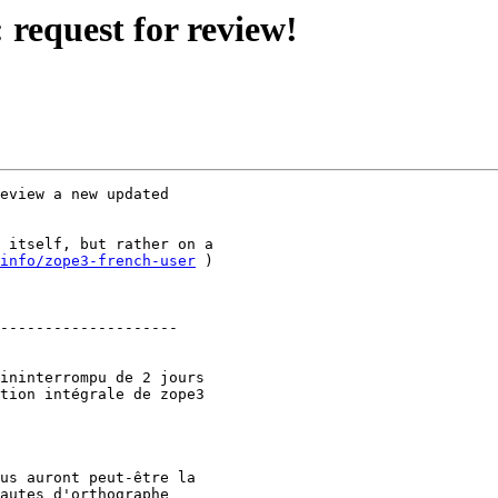
 request for review!
eview a new updated 

 itself, but rather on a 

info/zope3-french-user
 )

--------------------

ininterrompu de 2 jours

tion intégrale de zope3

us auront peut-être la

autes d'orthographe
