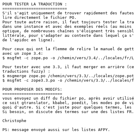
POUR TESTER LA TRADUCTION :

===========================

S'il s'agit uniquement de trouver rapidement des fautes
lire directement le fichier PO.

Pour toute autre raison, il faut toujours tester la tra
dans une instance et avec des exemples réels (au moins 
optique, de nombreuses chaînes s'éloignent très sensibl
littérale, pour s'adapter au contexte dans lequel ça s'
de l'apidoc en ligne).

Pour ceux qui ont la flemme de relire le manuel de gett
avec un zope 3.4:

$ msgfmt -c zope.po -o /chemin/vers/3.4/../locales/fr/L
Pour tester avec une 3.3, il faut merger en arrière (ce
traductions fuzzy) :

$ msgmerge zope.po /chemin/vers/3.3/../locales/zope.pot
$ msgfmt -c zope3.3.po -o /chemin/vers/3.3/../locales/f
POUR PROPOSER DES MODIFS:

=========================

vous envoyez un diff du fichier po, après avoir utilisé
ce soit gtranslator, kbabel, poedit, les modes po de vi
quoi d'autre. Si c'est juste pour quelques termes, les 
Si besoin, on discute des termes sur une des listes FR.

Christophe

PS: message envoyé aussi sur les listes AFPY.
