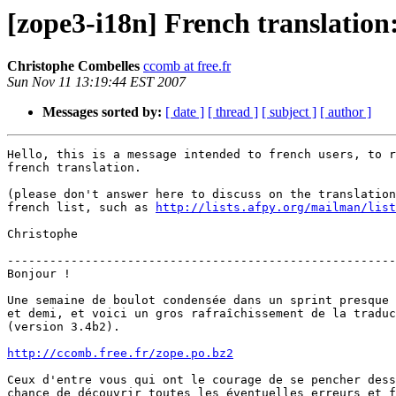
[zope3-i18n] French translation:
Christophe Combelles
ccomb at free.fr
Sun Nov 11 13:19:44 EST 2007
Messages sorted by:
[ date ]
[ thread ]
[ subject ]
[ author ]
Hello, this is a message intended to french users, to r
french translation.

(please don't answer here to discuss on the translation
french list, such as 
http://lists.afpy.org/mailman/list
Christophe

-------------------------------------------------------
Bonjour !

Une semaine de boulot condensée dans un sprint presque 
et demi, et voici un gros rafraîchissement de la traduc
(version 3.4b2).

http://ccomb.free.fr/zope.po.bz2
Ceux d'entre vous qui ont le courage de se pencher dess
chance de découvrir toutes les éventuelles erreurs et f